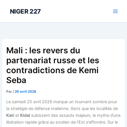
Aller
au
NIGER 227
contenu
Mali : les revers du
partenariat russe et les
contradictions de Kemi
Seba
Par
/
26 avril 2026
Le samedi 25 avril 2026 marque un tournant sombre pour
la stratégie de défense malienne. Alors que les localités de
Kati
et
Kidal
subissent des assauts majeurs, le mythe d’une
libération rapide grâce au soutien de l’Est s’effondre. Sur le