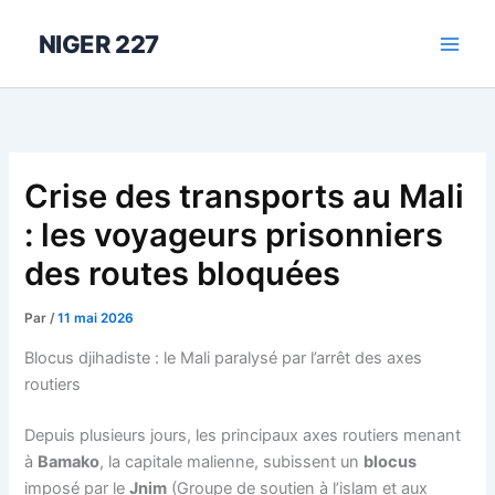
Aller
au
NIGER 227
contenu
Crise des transports au Mali
: les voyageurs prisonniers
des routes bloquées
Par
/
11 mai 2026
Blocus djihadiste : le Mali paralysé par l’arrêt des axes
routiers
Depuis plusieurs jours, les principaux axes routiers menant
à
Bamako
, la capitale malienne, subissent un
blocus
imposé par le
Jnim
(Groupe de soutien à l’islam et aux